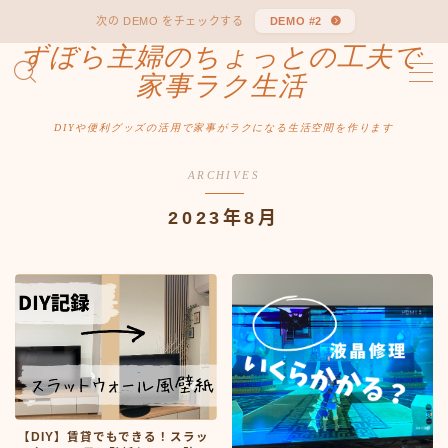
次の DEMO をチェックする
DEMO #2
ずぼら主婦のちょっとの工夫で
MENU
家事ラク生活
DIYや便利グッズの活用で家事がラクになる生活空間を作ります
Sample Page
ARCHIVES
2023年8月
【DIY】賃貸でもできる！スラッ