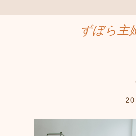
ずぼら主
2