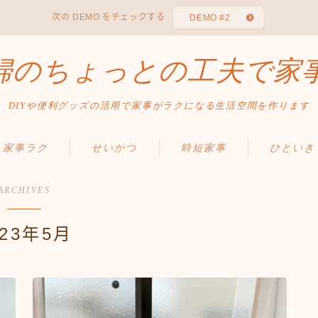
次の DEMO をチェックする
DEMO #2
婦のちょっとの工夫で家
DIYや便利グッズの活用で家事がラクになる生活空間を作ります
家事ラク
せいかつ
時短家事
ひといき
ARCHIVES
023年5月