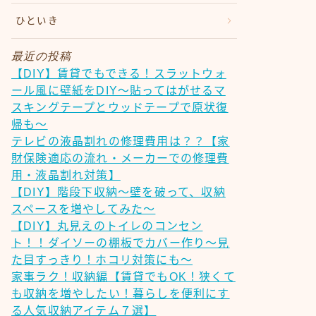
ひといき
最近の投稿
【DIY】賃貸でもできる！スラットウォ
ール風に壁紙をDIY～貼ってはがせるマ
スキングテープとウッドテープで原状復
帰も～
テレビの液晶割れの修理費用は？？【家
財保険適応の流れ・メーカーでの修理費
用・液晶割れ対策】
【DIY】階段下収納～壁を破って、収納
スペースを増やしてみた～
【DIY】丸見えのトイレのコンセン
ト！！ダイソーの棚板でカバー作り～見
た目すっきり！ホコリ対策にも～
家事ラク！収納編【賃貸でもOK！狭くて
も収納を増やしたい！暮らしを便利にす
る人気収納アイテム７選】