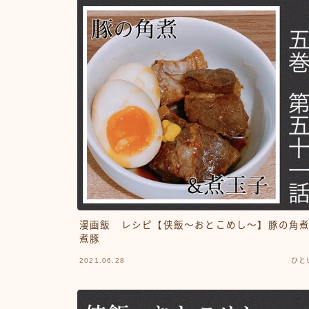
漫画飯 レシピ【侠飯～おとこめし～】豚の角
煮豚
2021.06.28
ひと