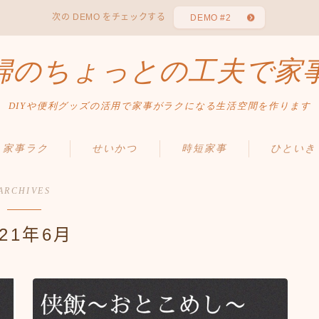
次の DEMO をチェックする
DEMO #2
婦のちょっとの工夫で家
DIYや便利グッズの活用で家事がラクになる生活空間を作ります
家事ラク
せいかつ
時短家事
ひといき
ARCHIVES
021年6月