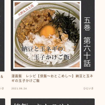
漫画飯 レシピ【侠飯～おとこめし～】納豆と玉ネ
煮＆
ギの玉子かけご飯
いき
2021.06.24
ひといき