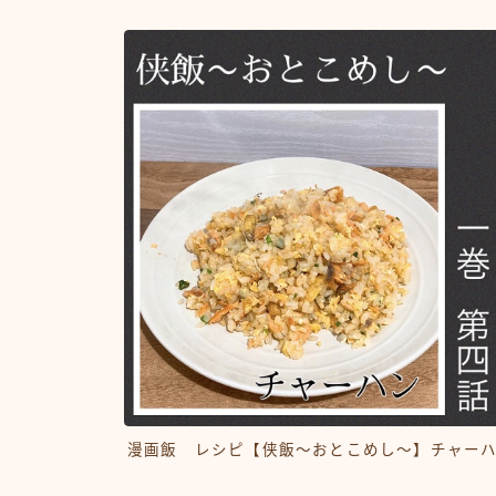
漫画飯 レシピ【侠飯～おとこめし～】チャー