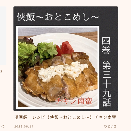
り
漫画飯 レシピ【侠飯～おとこめし～】チキン南蛮
いき
2021.06.14
ひといき