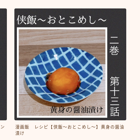
ハン
漫画飯 レシピ【侠飯～おとこめし～】黄身の醤油
漬け