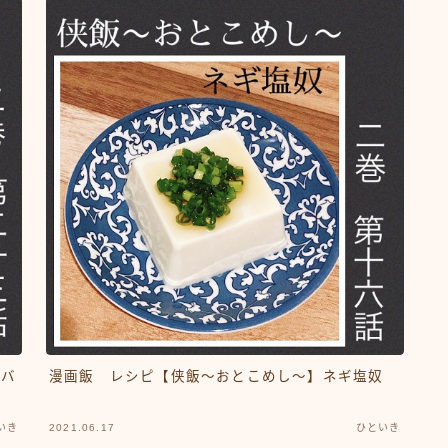
いバ
漫画飯 レシピ【侠飯～おとこめし～】ネギ塩奴
いき
2021.06.17
ひといき