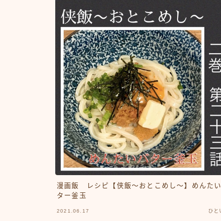
漫画飯 レシピ【侠飯～おとこめし～】めんた
ター釜玉
2021.06.17
ひと