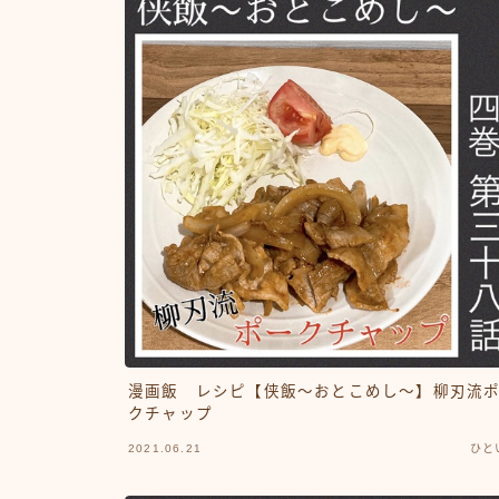
漫画飯 レシピ【侠飯～おとこめし～】柳刃流
クチャップ
2021.06.21
ひと