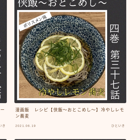
ポー
漫画飯 レシピ【侠飯～おとこめし～】冷やしレモ
ン蕎麦
いき
2021.06.19
ひといき