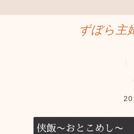
ずぼら主
2