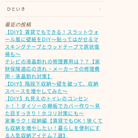
ひといき
最近の投稿
【DIY】賃貸でもできる！スラットウォ
ール風に壁紙をDIY～貼ってはがせるマ
スキングテープとウッドテープで原状復
帰も～
テレビの液晶割れの修理費用は？？【家
財保険適応の流れ・メーカーでの修理費
用・液晶割れ対策】
【DIY】階段下収納～壁を破って、収納
スペースを増やしてみた～
【DIY】丸見えのトイレのコンセン
ト！！ダイソーの棚板でカバー作り～見
た目すっきり！ホコリ対策にも～
家事ラク！収納編【賃貸でもOK！狭くて
も収納を増やしたい！暮らしを便利にす
る人気収納アイテム７選】