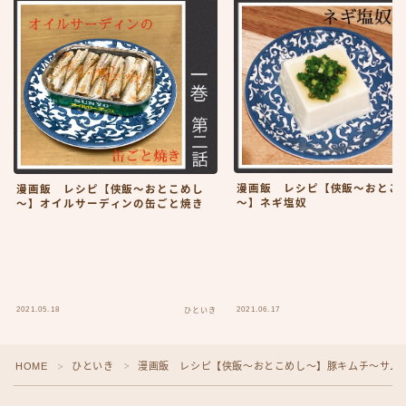
漫画飯 レシピ【侠飯～おとこ
漫画飯 レシピ【侠飯～おとこめし
～】ネギ塩奴
～】オイルサーディンの缶ごと焼き
2021.05.18
2021.06.17
ひといき
HOME
ひといき
漫画飯 レシピ【侠飯～おとこめし～】豚キムチ～サム
＞
＞