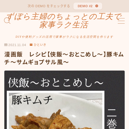
次の DEMO をチェックする
DEMO #2
ずぼら主婦のちょっとの工夫で
MENU
家事ラク生活
DIYや便利グッズの活用で家事がラクになる生活空間を作ります
Sample Page
2021.11.04
ひといき
漫画飯 レシピ【侠飯～おとこめし～】豚キム
チ～サムギョプサル風～