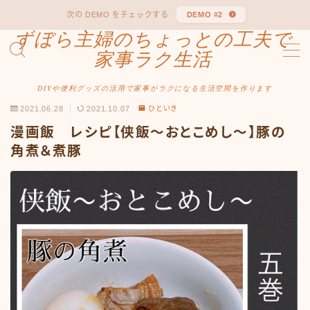
次の DEMO をチェックする
DEMO #2
ずぼら主婦のちょっとの工夫で
MENU
家事ラク生活
DIYや便利グッズの活用で家事がラクになる生活空間を作ります
Sample Page
2021.06.28
2021.10.07
ひといき
漫画飯 レシピ【侠飯～おとこめし～】豚の
角煮＆煮豚