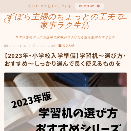
次の DEMO をチェックする
DEMO #2
ずぼら主婦のちょっとの工夫で
MENU
家事ラク生活
DIYや便利グッズの活用で家事がラクになる生活空間を作ります
Sample Page
2023.01.07
2023.02.09
ひといき
【2023年・小学校入学準備】学習机～選び方・
おすすめ～しっかり選んで長く使えるものを