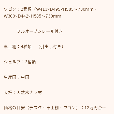
ワゴン：2種類（W413×D495×H585～730ｍｍ・
W300×D442×H585～730ｍｍ
フルオープンレール付き
卓上棚：4種類 （引出し付き）
シェルフ：3種類
生産国：中国
天板：天然木ナラ材
価格の目安（デスク・卓上棚・ワゴン）：12万円台～